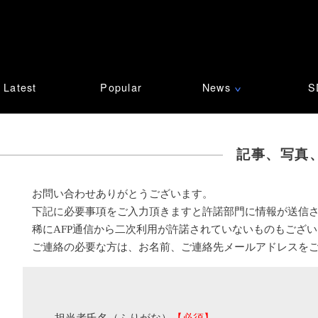
Latest
Popular
News
S
∨
記事、写真
お問い合わせありがとうございます。
下記に必要事項をご入力頂きますと許諾部門に情報が送信
稀にAFP通信から二次利用が許諾されていないものもござ
ご連絡の必要な方は、お名前、ご連絡先メールアドレスを