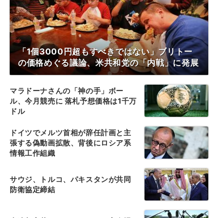
「1個3000円超もすべきではない」ブリトー
の価格めぐる議論、米共和党の「内戦」に発展
マラドーナさんの「神の手」ボー
ル、今月競売に 落札予想価格は1千万
ドル
ドイツでメルツ首相が辞任計画と主
張する偽動画拡散、背後にロシア系
情報工作組織
サウジ、トルコ、パキスタンが共同
防衛協定締結