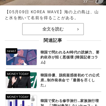
【05月09日 KOREA WAVE】海の上の島は、山
と水を抱いて名前を得ることがある。
全文を読む
>
関連記事
韓国で問われるAI時代の読解力、要
約依存が招く悪循環 [韓国記者コラ
ム]
韓国俳優、脱税疑惑後初めての公式
席…制作発表会で「最善を尽くし
た」
韓国で変わる修学旅行…家族旅行増
加、「2割が参加しないケース」も