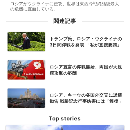
ロシアがウクライナに侵攻、世界は東西冷戦終結後最大
の危機に直面している。
関連記事
トランプ氏、ロシア・ウクライナの
3日間停戦を発表 「私が直接要請」
ロシア宣言の停戦開始、両国が大規
模攻撃の応酬
ロシア、キーウの各国外交官に退避
勧告 戦勝記念行事妨害には「報復」
Top stories