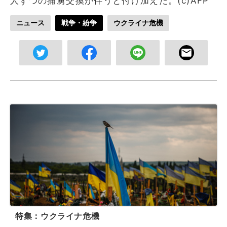
人ずつの捕虜交換が伴うと付け加えた。(c)AFP
ニュース
戦争・紛争
ウクライナ危機
特集：ウクライナ危機