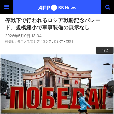
停戦下で行われるロシア戦勝記念パレー
ド、規模縮小で軍事装備の展示なし
2026年5月9日 13:34
発信地：モスクワ/ロシア [
ロシア
ロシア・CIS
]
2
1
/2
/2