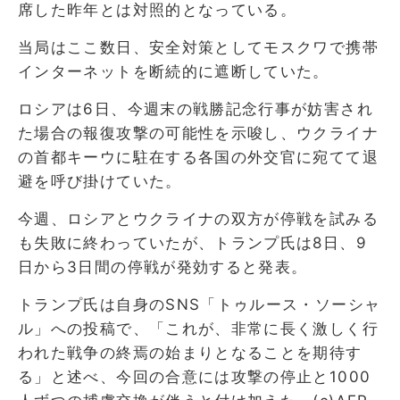
席した昨年とは対照的となっている。
当局はここ数日、安全対策としてモスクワで携帯
インターネットを断続的に遮断していた。
ロシアは6日、今週末の戦勝記念行事が妨害され
た場合の報復攻撃の可能性を示唆し、ウクライナ
の首都キーウに駐在する各国の外交官に宛てて退
避を呼び掛けていた。
今週、ロシアとウクライナの双方が停戦を試みる
も失敗に終わっていたが、トランプ氏は8日、9
日から3日間の停戦が発効すると発表。
トランプ氏は自身のSNS「トゥルース・ソーシャ
ル」への投稿で、「これが、非常に長く激しく行
われた戦争の終焉の始まりとなることを期待す
る」と述べ、今回の合意には攻撃の停止と1000