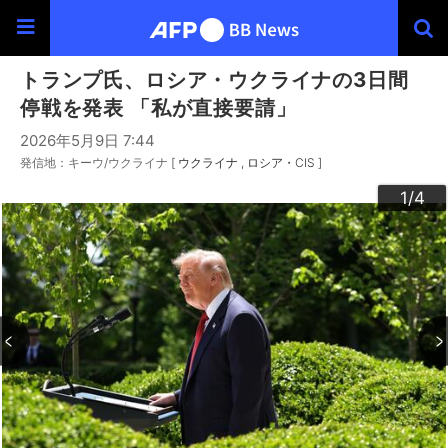
トランプ氏、ロシア・ウクライナの3日間
停戦を発表 「私が直接要請」
2026年5月9日 7:44
発信地：キーウ/ウクライナ [
ウクライナ
ロシア・CIS
]
3
4
2
1
/4
/4
/4
/4