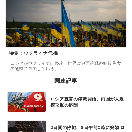
特集：ウクライナ危機
ロシアがウクライナに侵攻、世界は東西冷戦終結後最大
の危機に直面している。
関連記事
ロシア宣言の停戦開始、両国が大規
模攻撃の応酬
2日間の停戦、8日午前0時に発効 ロ