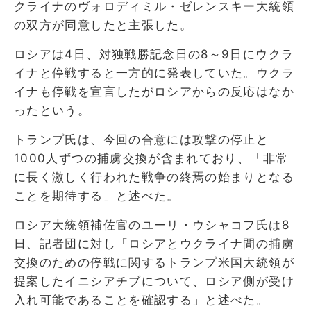
クライナのヴォロディミル・ゼレンスキー大統領
の双方が同意したと主張した。
ロシアは4日、対独戦勝記念日の8～9日にウクラ
イナと停戦すると一方的に発表していた。ウクラ
イナも停戦を宣言したがロシアからの反応はなか
ったという。
トランプ氏は、今回の合意には攻撃の停止と
1000人ずつの捕虜交換が含まれており、「非常
に長く激しく行われた戦争の終焉の始まりとなる
ことを期待する」と述べた。
ロシア大統領補佐官のユーリ・ウシャコフ氏は8
日、記者団に対し「ロシアとウクライナ間の捕虜
交換のための停戦に関するトランプ米国大統領が
提案したイニシアチブについて、ロシア側が受け
入れ可能であることを確認する」と述べた。