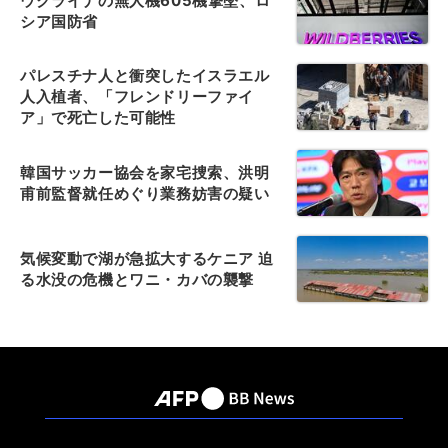
ウクライナの無人機605機撃墜、ロ
シア国防省
パレスチナ人と衝突したイスラエル
人入植者、「フレンドリーファイ
ア」で死亡した可能性
韓国サッカー協会を家宅捜索、洪明
甫前監督就任めぐり業務妨害の疑い
気候変動で湖が急拡大するケニア 迫
る水没の危機とワニ・カバの襲撃