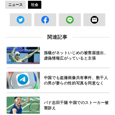
ニュース
社会
関連記事
孫楊がネットいじめの被害届提出、
虚偽情報広がっていると主張
中国でも盗撮画像共有事件、数千人
の男が妻らの性的写真を同意なく
バド志田千陽 中国でのストーカー被
害訴え