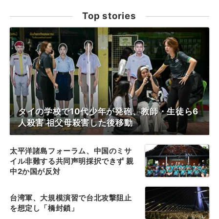
Top stories
タイの学校で10代少年が発砲、教師・生徒ら6
人殺害 祖父母殺害した後移動
太平洋諸島フォーラム、中国のミサ
イル非難する共同声明採択できず 親
中2か国が反対
台湾軍、大規模演習で台北攻撃阻止
を想定し「橋封鎖」