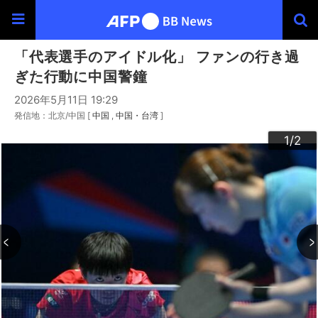
「代表選手のアイドル化」 ファンの行き過
ぎた行動に中国警鐘
2026年5月11日 19:29
発信地：北京/中国 [
中国
中国・台湾
]
2
1
/2
/2