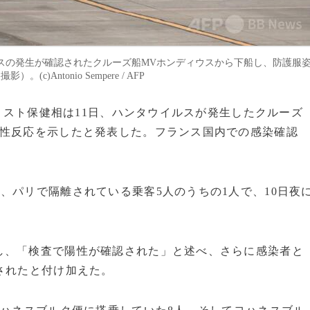
スの発生が確認されたクルーズ船MVホンディウスから下船し、防護服
)Antonio Sempere / AFP
・リスト保健相は11日、ハンタウイルスが発生したクルーズ
陽性反応を示したと発表した。フランス国内での感染確認
、パリで隔離されている乗客5人のうちの1人で、10日夜
し、「検査で陽性が確認された」と述べ、さらに感染者と
されたと付け加えた。