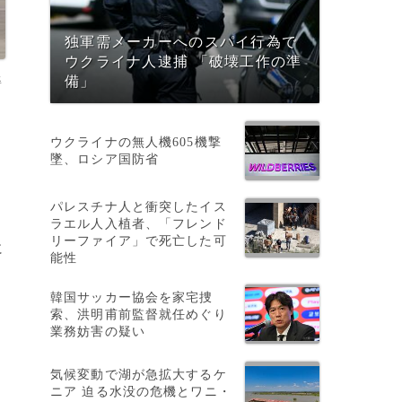
独軍需メーカーへのスパイ行為で
ウクライナ人逮捕 「破壊工作の準
姿
備」
ウクライナの無人機605機撃
墜、ロシア国防省
パレスチナ人と衝突したイス
ラエル人入植者、「フレンド
リーファイア」で死亡した可
に
能性
韓国サッカー協会を家宅捜
索、洪明甫前監督就任めぐり
業務妨害の疑い
気候変動で湖が急拡大するケ
ニア 迫る水没の危機とワニ・