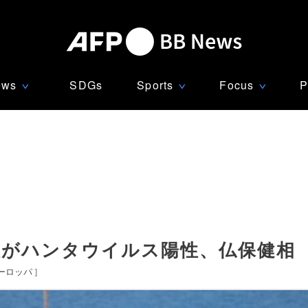
ews
SDGs
Sports
Focus
P
∨
∨
∨
人がハンタウイルス陽性、仏保健相
ーロッパ
]