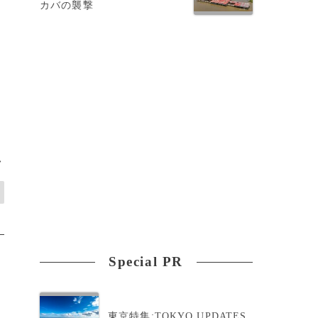
カバの襲撃
一
>
Special PR
東京特集:TOKYO UPDATES