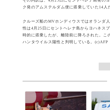
その内訳は、4月25日にセントヘレナ島発の
ク発のアムステルダム便に搭乗していた14人
クルーズ船のMVホンディウスではオランダ
性は4月25日にセントヘレナ島からヨハネス
時的に搭乗したが、離陸前に降ろされた。この
ハンタウイルス陽性と判明している。(c)AFP