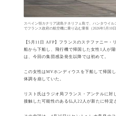
スペイン領カナリア諸島テネリフェ島で、ハンタウイル
でフランス政府の航空機に乗り込む乗客（2026年5月10日撮影）。(c
【5月11日 AFP】フランスのステファニー
船から下船し、飛行機で帰国した女性1人が
は、今回の集団感染発生以降では初めて。
この女性はMVホンディウスを下船して帰国し
体調を崩していた。
リスト氏はラジオ局フランス・アンテルに対
接触した可能性のある仏人22人が新たに特定