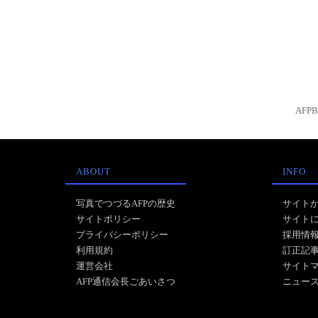
AFP
ABOUT
INFO
写真でつづるAFPの歴史
サイト
サイトポリシー
サイト
プライバシーポリシー
採用情
利用規約
訂正記
運営会社
サイト
AFP通信会長ごあいさつ
ニュー