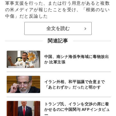
軍事支援を行った、または行う用意があると複数
の米メディアが報じたことを受け、「根拠のない
中傷」だと反論した
全文を読む
>
関連記事
中国、南シナ海係争海域に毒物放出
か 比軍主張
イラン外相、和平協議で合意まで
「あとわずか」だったと明かす
トランプ氏、イランを交渉の席に着
かせるのに中国関与 AFPインタビュ
ー