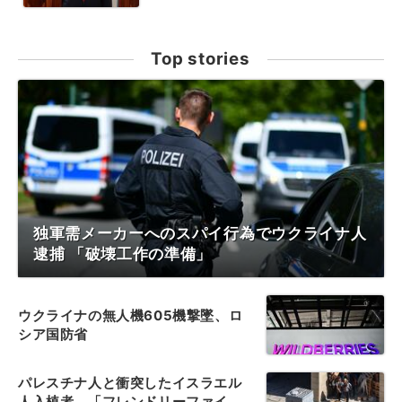
Top stories
独軍需メーカーへのスパイ行為でウクライナ人
逮捕 「破壊工作の準備」
ウクライナの無人機605機撃墜、ロ
シア国防省
パレスチナ人と衝突したイスラエル
人入植者、「フレンドリーファイ