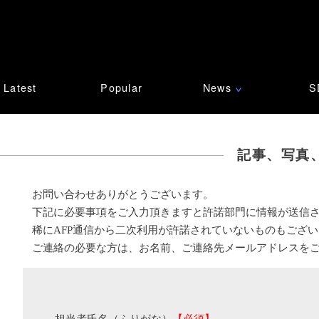
Latest
Popular
News
S
∨
記事、写真
お問い合わせありがとうございます。
下記に必要事項をご入力頂きますと許諾部門に情報が送信
稀にAFP通信から二次利用が許諾されていないものもござ
ご連絡の必要な方は、お名前、ご連絡先メールアドレスを