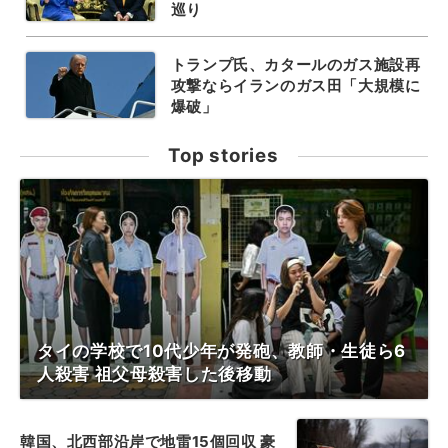
巡り
トランプ氏、カタールのガス施設再
攻撃ならイランのガス田「大規模に
爆破」
Top stories
タイの学校で10代少年が発砲、教師・生徒ら6
人殺害 祖父母殺害した後移動
韓国、北西部沿岸で地雷15個回収 豪