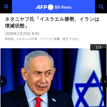
ネタニヤフ氏「イスラエル勝勢、イランは
壊滅状態」
2026年3月20日 8:50
発信地：エルサレム/中東・アフリカ [
中東・北アフリカ
]
3
2
1
/3
/3
/3