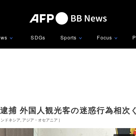
ews
SDGs
Sports
Focus
P
∨
∨
∨
人逮捕 外国人観光客の迷惑行為相次
インドネシア
アジア・オセアニア
]