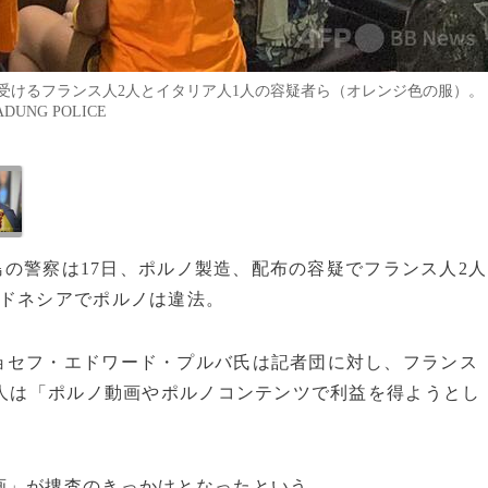
受けるフランス人2人とイタリア人1人の容疑者ら（オレンジ色の服）。
DUNG POLICE
リ島の警察は17日、ポルノ製造、配布の容疑でフランス人2人
ンドネシアでポルノは違法。
ョセフ・エドワード・プルバ氏は記者団に対し、フランス
3人は「ポルノ動画やポルノコンテンツで利益を得ようとし
画」が捜査のきっかけとなったという。