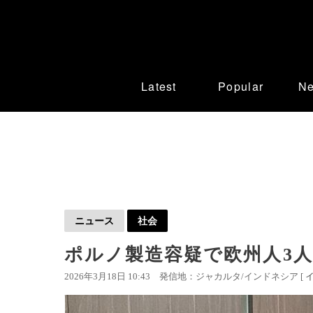
Latest
Popular
N
ニュース
社会
ポルノ製造容疑で欧州人3
2026年3月18日 10:43
発信地：ジャカルタ/インドネシア [