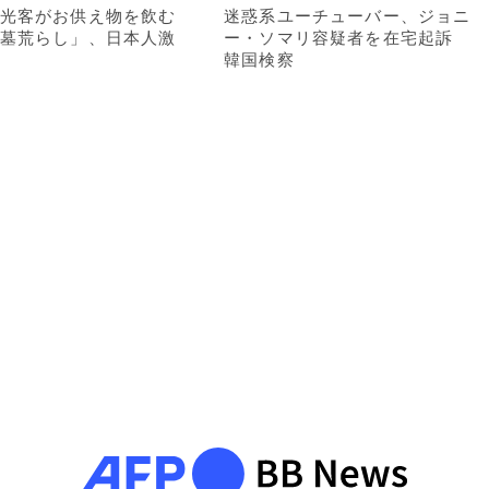
光客がお供え物を飲む
迷惑系ユーチューバー、ジョニ
墓荒らし」、日本人激
ー・ソマリ容疑者を在宅起訴
韓国検察