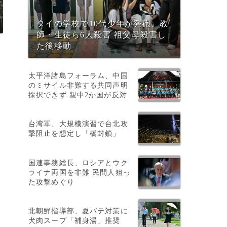
タイの学校で10代少年が発砲、教
師・生徒ら6人殺害 祖父母殺害し
た後移動
太平洋諸島フォーラム、中国
のミサイル非難する共同声明
採択できず 親中2か国が反対
台湾軍、大規模演習で台北攻
撃阻止を想定し「橋封鎖」
国連事務総長、ロシアとウク
ライナ両国を非難 民間人狙っ
た攻撃めぐり
北朝鮮指導部、夏バテ対策に
犬肉スープ「補身湯」推奨