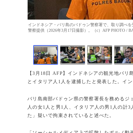
インドネシア・バリ島のバドゥン警察署で、取り調べを
警察提供（2026年3月17日撮影）。（c）AFP PHOTO / BA
【3月18日 AFP】インドネシアの観光地バ
とイタリア人1人を逮捕したと発表した。イ
バリ島南部バドゥン県の警察署長を務めるジ
人の女1人と男1人、イタリア人の男1人の計
た」疑いで拘束されていると述べた。
「ソーシャルメディア上で拡散したポルノ動