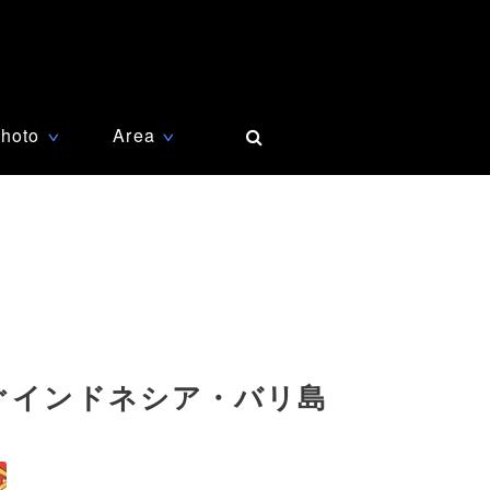
hoto
Area
∨
∨
ぐインドネシア・バリ島