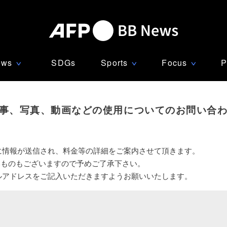
ews
SDGs
Sports
Focus
P
∨
∨
∨
事、写真、動画などの使用についてのお問い合
に情報が送信され、料金等の詳細をご案内させて頂きます。
いものもございますので予めご了承下さい。
ルアドレスをご記入いただきますようお願いいたします。