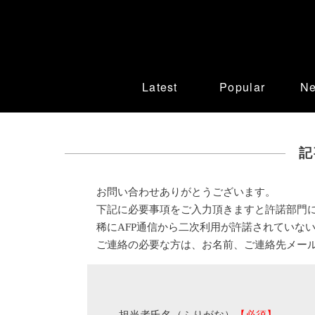
Latest
Popular
N
記
お問い合わせありがとうございます。
下記に必要事項をご入力頂きますと許諾部門
稀にAFP通信から二次利用が許諾されていな
ご連絡の必要な方は、お名前、ご連絡先メー