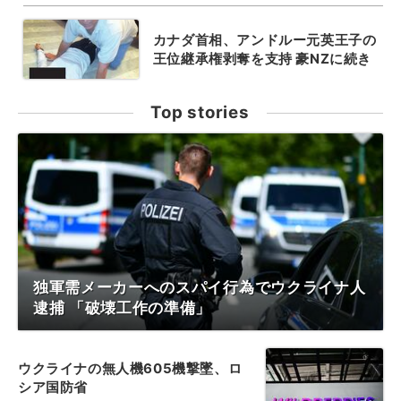
カナダ首相、アンドルー元英王子の
王位継承権剥奪を支持 豪NZに続き
Top stories
独軍需メーカーへのスパイ行為でウクライナ人
逮捕 「破壊工作の準備」
ウクライナの無人機605機撃墜、ロ
シア国防省