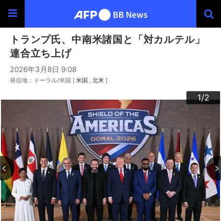
トランプ氏、中南米諸国と「対カルテル」
連合立ち上げ
2026年3月8日 9:08
発信地：ドーラル/米国 [
米国
北米
]
2
1
/2
/2