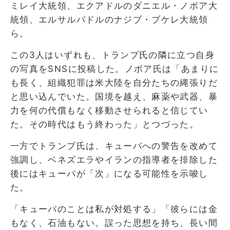
ミレイ大統領、エクアドルのダニエル・ノボア大
統領、エルサルバドルのナジブ・ブケレ大統領
ら。
この3人はいずれも、トランプ氏の隣に立つ自身
の写真をSNSに投稿した。ノボア氏は「あまりに
も長く、組織犯罪は米大陸を自分たちの縄張りだ
と思い込んでいた。国境を越え、麻薬や武器、暴
力を何の代償もなく移動させられると信じてい
た。その時代はもう終わった」とつづった。
一方でトランプ氏は、キューバへの警告を改めて
強調し、ベネズエラやイランの指導者を排除した
後にはキューバが「次」になる可能性を示唆し
た。
「キューバのことは私が対処する」「彼らには金
もなく、石油もない。誤った思想を持ち、長い間