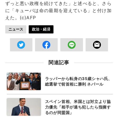
ずっと悪い政権を続けてきた」と述べると、さら
に「キューバは命の最期を迎えている」と付け加
えた。(c)AFP
ニュース
政治・経済
関連記事
ラッパーから転身の35歳シャハ氏、
総選挙で前首相に勝利 ネパール
スペイン首相、米国とは対立より協
力優先「相手が過ち犯したら指摘す
るのが同盟国」