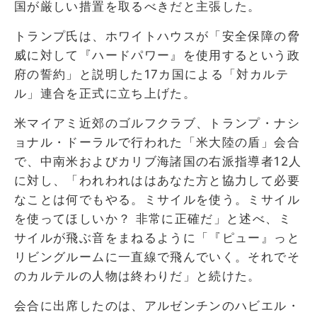
国が厳しい措置を取るべきだと主張した。
トランプ氏は、ホワイトハウスが「安全保障の脅
威に対して『ハードパワー』を使用するという政
府の誓約」と説明した17カ国による「対カルテ
ル」連合を正式に立ち上げた。
米マイアミ近郊のゴルフクラブ、トランプ・ナシ
ョナル・ドーラルで行われた「米大陸の盾」会合
で、中南米およびカリブ海諸国の右派指導者12人
に対し、「われわれははあなた方と協力して必要
なことは何でもやる。ミサイルを使う。ミサイル
を使ってほしいか？ 非常に正確だ」と述べ、ミ
サイルが飛ぶ音をまねるように「『ピュー』っと
リビングルームに一直線で飛んでいく。それでそ
のカルテルの人物は終わりだ」と続けた。
会合に出席したのは、アルゼンチンのハビエル・