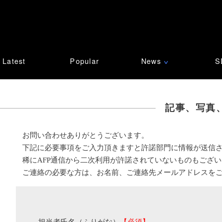
Latest
Popular
News
S
∨
記事、写真
お問い合わせありがとうございます。
下記に必要事項をご入力頂きますと許諾部門に情報が送信
稀にAFP通信から二次利用が許諾されていないものもござ
ご連絡の必要な方は、お名前、ご連絡先メールアドレスを