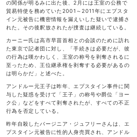
の関係が明るみに出た後、2月には王室の公務で
貿易特使を務めていた2001～2011年にエプスタ
イン元被告に機密情報を漏えいした疑いで逮捕さ
れた。その後釈放されたが捜査は継続している。
カーニー氏は高市早苗首相との会談のために訪れ
た東京で記者団に対し、「手続きは必要だが、彼
の行為は嘆かわしく、王室の称号を剥奪されるに
至ったため、王位継承権を剥奪する必要があるの
は明らかだ」と述べた。
アンドルー元王子は昨年、エプスタイン事件に関
与した疑惑を受けて「王子」の称号や爵位「ヨー
ク公」などをすべて剥奪されたが、すべての不正
行為を否定している。
昨年自殺したバージニア・ジュフリーさんは、エ
プスタイン元被告に性的人身売買され、アンドル