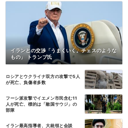
イランとの交渉「うまくいく。チェスのような
もの」 トランプ氏
ロシアとウクライナ双方の攻撃で5人
が死亡、負傷者多数
フーシ派攻撃でイエメン市民含む11
人が死亡、標的は「敵国サウジ」の
部隊
イラン最高指導者、大統領と会談