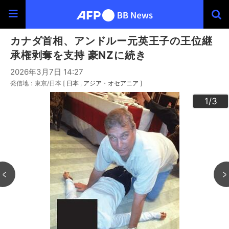
カナダ首相、アンドルー元英王子の王位継
承権剥奪を支持 豪NZに続き
2026年3月7日 14:27
発信地：東京/日本 [
日本
アジア・オセアニア
]
3
2
1
/3
/3
/3