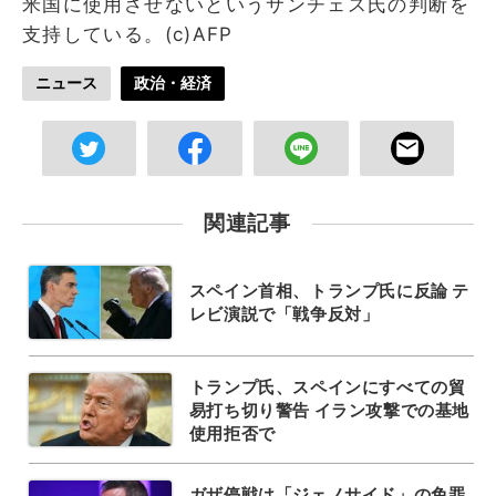
米国に使用させないというサンチェス氏の判断を
支持している。(c)AFP
ニュース
政治・経済
関連記事
スペイン首相、トランプ氏に反論 テ
レビ演説で「戦争反対」
トランプ氏、スペインにすべての貿
易打ち切り警告 イラン攻撃での基地
使用拒否で
ガザ停戦は「ジェノサイド」の免罪