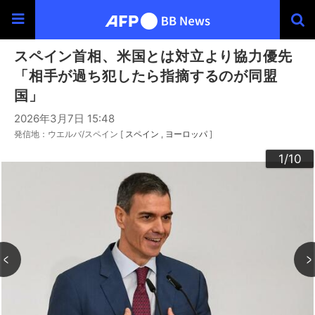
スペイン首相、米国とは対立より協力優先
「相手が過ち犯したら指摘するのが同盟
国」
2026年3月7日 15:48
発信地：ウエルバ/スペイン [
スペイン
ヨーロッパ
]
10
3
4
6
9
2
5
7
8
1
/10
/10
/10
/10
/10
/10
/10
/10
/10
/10