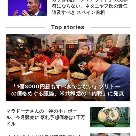
符にならない、ネタニヤフ氏の責任
追及すべき スペイン首相
Top stories
「1個3000円超もすべきではない」ブリトー
の価格めぐる議論、米共和党の「内戦」に発展
マラドーナさんの「神の手」ボー
ル、今月競売に 落札予想価格は1千万
ドル