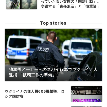
っていた若い女性の「問題行動」…
交錯する「責任追及」と「慎重論」
Top stories
独軍需メーカーへのスパイ行為でウクライナ人
逮捕 「破壊工作の準備」
ウクライナの無人機605機撃墜、ロ
シア国防省