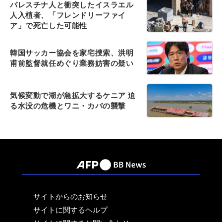
パレスチナ人と衝突したイスラエル
人入植者、「フレンドリーファイ
ア」で死亡した可能性
韓国サッカー協会を家宅捜索、洪明
甫前監督就任めぐり業務妨害の疑い
気候変動で湖が急拡大するケニア 迫
る水没の危機とワニ・カバの襲撃
サイトからのお知らせ
サイトに関するヘルプ