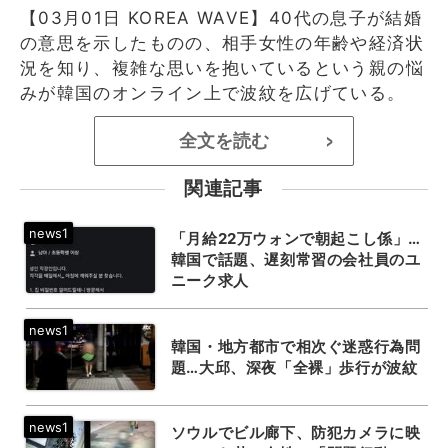
【03月01日 KOREA WAVE】40代の息子が結婚
の意思を示したものの、相手女性の年齢や経済状
況を知り、複雑な思いを抱いているという親の悩
みが韓国のオンライン上で波紋を広げている。
全文を読む
>
関連記事
「月給22万ウォンで朝起こし係」…
韓国で話題、遅刻常習の会社員のユ
ニーク求人
韓国・地方都市で相次ぐ迷惑行為問
題…大邱、深夜「全裸」歩行が波紋
ソウルでビル廊下、防犯カメラに映