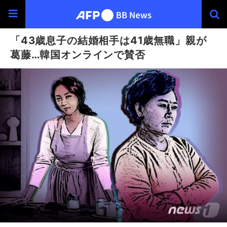
「43歳息子の結婚相手は41歳無職」親が
葛藤…韓国オンラインで賛否