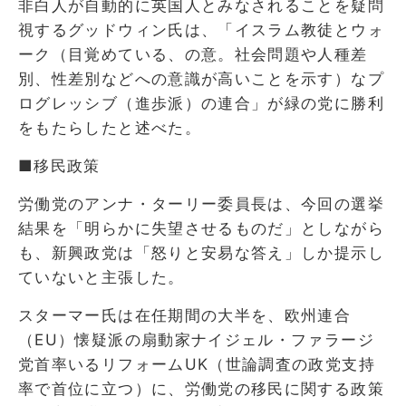
非白人が自動的に英国人とみなされることを疑問
視するグッドウィン氏は、「イスラム教徒とウォ
ーク（目覚めている、の意。社会問題や人種差
別、性差別などへの意識が高いことを示す）なプ
ログレッシブ（進歩派）の連合」が緑の党に勝利
をもたらしたと述べた。
■移民政策
労働党のアンナ・ターリー委員長は、今回の選挙
結果を「明らかに失望させるものだ」としながら
も、新興政党は「怒りと安易な答え」しか提示し
ていないと主張した。
スターマー氏は在任期間の大半を、欧州連合
（EU）懐疑派の扇動家ナイジェル・ファラージ
党首率いるリフォームUK（世論調査の政党支持
率で首位に立つ）に、労働党の移民に関する政策