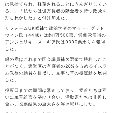
は見捨てられ、軽蔑されることにうんざりしてい
る』」「私たちは億万長者の献金者を持つ政党を
打ち負かした」と付け加えた。
リフォームUK候補で政治学者のマット・グッド
ウィン氏（44歳）は約1万500票、労働党候補の
アンジェリキ・ストギア氏は9300票余りを獲得
した。
緑の党はこれまで国会議員補欠選挙で勝利したこ
とがなく、選挙区の有権者の28%を占めるイスラ
ム教徒の動員を目指し、見事な草の根運動を展開
した。
投票日までの期間は緊迫しており、党首たちは互
いに罵詈雑言を浴びせ合い、活動家たちは非難し
合い、投票結果の重大さを浮き彫りにした。