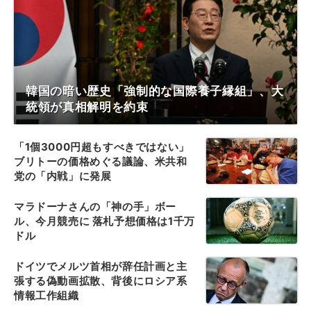
韓国の暗い歴史「強制的な国際養子縁組」、大
統領が真相解明を約束
「1個3000円超もすべきではない」
ブリトーの価格めぐる議論、米共和
党の「内戦」に発展
マラドーナさんの「神の手」ボー
ル、今月競売に 落札予想価格は1千万
ドル
ドイツでメルツ首相が辞任計画と主
張する偽動画拡散、背後にロシア系
情報工作組織