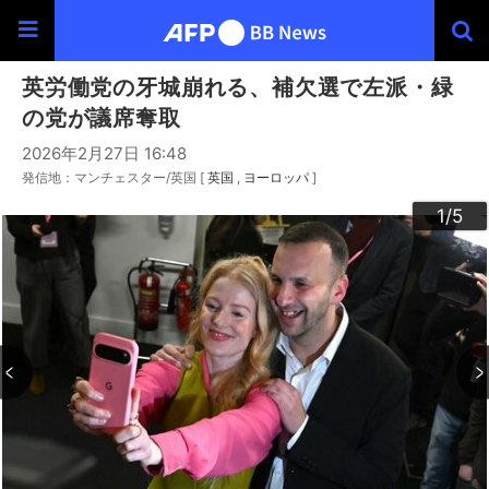
英労働党の牙城崩れる、補欠選で左派・緑
の党が議席奪取
2026年2月27日 16:48
発信地：マンチェスター/英国 [
英国
ヨーロッパ
]
3
4
2
5
1
/5
/5
/5
/5
/5