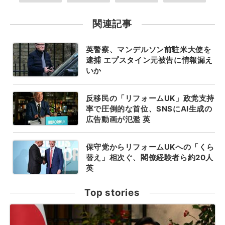
関連記事
英警察、マンデルソン前駐米大使を
逮捕 エプスタイン元被告に情報漏え
いか
反移民の「リフォームUK」政党支持
率で圧倒的な首位、SNSにAI生成の
広告動画が氾濫 英
保守党からリフォームUKへの「くら
替え」相次ぐ、閣僚経験者ら約20人
英
Top stories