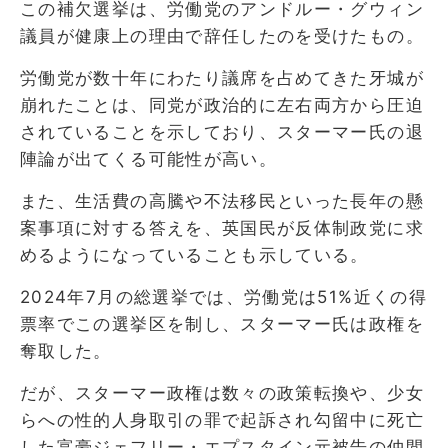
この補欠選挙は、労働党のアンドルー・グウィン
議員が健康上の理由で辞任したのを受けたもの。
労働党が数十年にわたり議席を占めてきた牙城が
崩れたことは、同党が政治的に左右両方から圧迫
されていることを示しており、スターマー氏の退
陣論が出てくる可能性が高い。
また、生活費の高騰や不法移民といった長年の懸
案事項に対する答えを、英国民が反体制政党に求
めるようになっていることも示している。
2024年7月の総選挙では、労働党は51%近くの得
票率でこの選挙区を制し、スターマー氏は政権を
奪取した。
だが、スターマー政権は数々の政策転換や、少女
らへの性的人身取引の罪で起訴され勾留中に死亡
した富豪ジェフリー・エプスタイン元被告の仲間