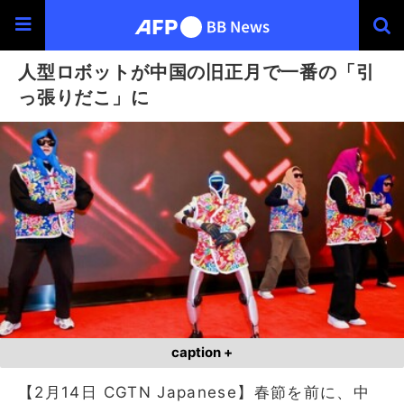
人型ロボットが中国の旧正月で一番の「引
っ張りだこ」に
caption +
【2月14日 CGTN Japanese】春節を前に、中