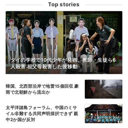
Top stories
タイの学校で10代少年が発砲、教師・生徒ら6
人殺害 祖父母殺害した後移動
韓国、北西部沿岸で地雷15個回収 豪
雨で北朝鮮から流出か
太平洋諸島フォーラム、中国のミサ
イル非難する共同声明採択できず 親
中2か国が反対