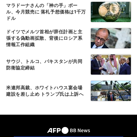
マラドーナさんの「神の手」ボー
ル、今月競売に 落札予想価格は1千万
ドル
ドイツでメルツ首相が辞任計画と主
張する偽動画拡散、背後にロシア系
情報工作組織
サウジ、トルコ、パキスタンが共同
防衛協定締結
米連邦高裁、ホワイトハウス宴会場
建設を差し止め トランプ氏は上訴へ