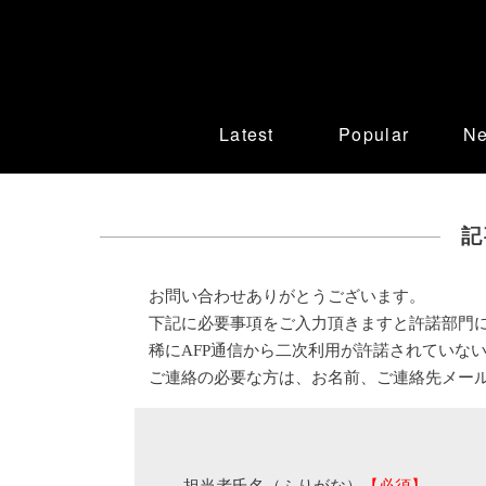
Latest
Popular
N
記
お問い合わせありがとうございます。
下記に必要事項をご入力頂きますと許諾部門
稀にAFP通信から二次利用が許諾されていな
ご連絡の必要な方は、お名前、ご連絡先メー