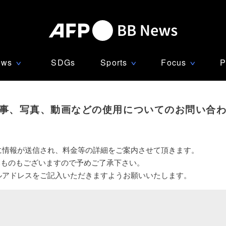
ews
SDGs
Sports
Focus
P
∨
∨
∨
事、写真、動画などの使用についてのお問い合
に情報が送信され、料金等の詳細をご案内させて頂きます。
いものもございますので予めご了承下さい。
ルアドレスをご記入いただきますようお願いいたします。