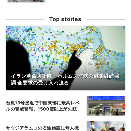
Top stories
イラン革命防衛隊、ホルムズ海峡の封鎖継続強
調 全要求の受け入れ迫る
台風13号接近で中国東部に最高レベ
ルの警戒警報、1500便以上が欠航
サウジアラムコの石油施設に無人機