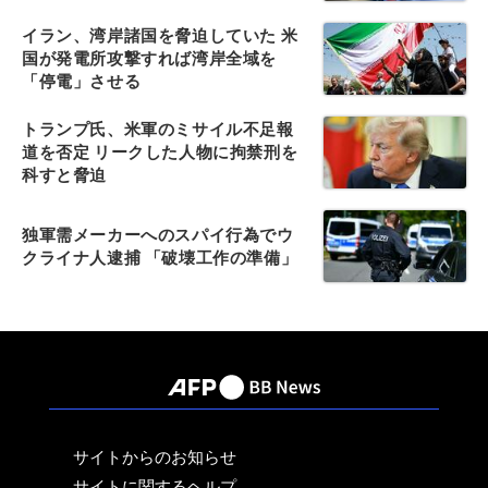
イラン、湾岸諸国を脅迫していた 米
国が発電所攻撃すれば湾岸全域を
「停電」させる
トランプ氏、米軍のミサイル不足報
道を否定 リークした人物に拘禁刑を
科すと脅迫
独軍需メーカーへのスパイ行為でウ
クライナ人逮捕 「破壊工作の準備」
サイトからのお知らせ
サイトに関するヘルプ