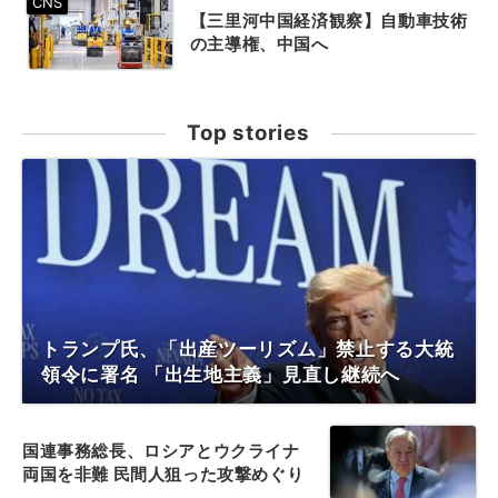
【三里河中国経済観察】自動車技術
の主導権、中国へ
Top stories
トランプ氏、「出産ツーリズム」禁止する大統
領令に署名 「出生地主義」見直し継続へ
国連事務総長、ロシアとウクライナ
両国を非難 民間人狙った攻撃めぐり