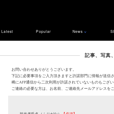
Latest
Popular
News
S
∨
記事、写真
お問い合わせありがとうございます。
下記に必要事項をご入力頂きますと許諾部門に情報が送信
稀にAFP通信から二次利用が許諾されていないものもござ
ご連絡の必要な方は、お名前、ご連絡先メールアドレスを