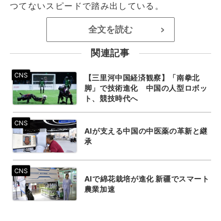
つてないスピードで踏み出している。
全文を読む
>
関連記事
【三里河中国経済観察】「南拳北
脚」で技術進化 中国の人型ロボッ
ト、競技時代へ
AIが支える中国の中医薬の革新と継
承
AIで綿花栽培が進化 新疆でスマート
農業加速