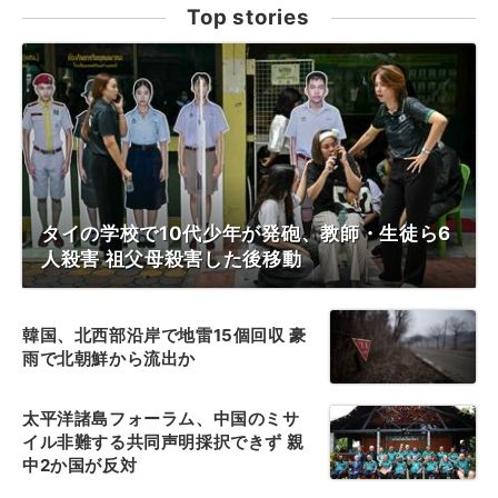
Top stories
タイの学校で10代少年が発砲、教師・生徒ら6
人殺害 祖父母殺害した後移動
韓国、北西部沿岸で地雷15個回収 豪
雨で北朝鮮から流出か
太平洋諸島フォーラム、中国のミサ
イル非難する共同声明採択できず 親
中2か国が反対