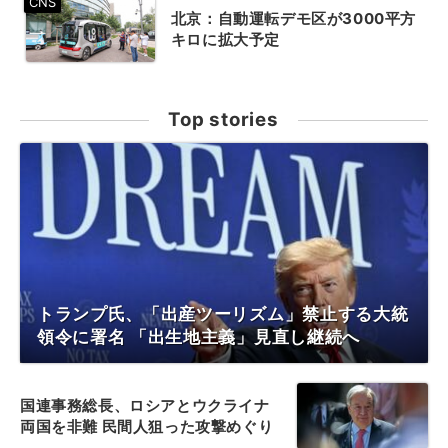
北京：自動運転デモ区が3000平方
キロに拡大予定
Top stories
トランプ氏、「出産ツーリズム」禁止する大統
領令に署名 「出生地主義」見直し継続へ
国連事務総長、ロシアとウクライナ
両国を非難 民間人狙った攻撃めぐり