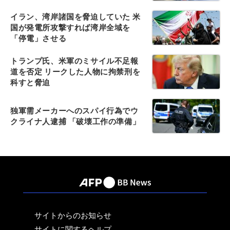
イラン、湾岸諸国を脅迫していた 米
国が発電所攻撃すれば湾岸全域を
「停電」させる
トランプ氏、米軍のミサイル不足報
道を否定 リークした人物に拘禁刑を
科すと脅迫
独軍需メーカーへのスパイ行為でウ
クライナ人逮捕 「破壊工作の準備」
サイトからのお知らせ
サイトに関するヘルプ