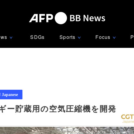
ews
SDGs
Sports
Focus
P
∨
∨
∨
Japanese
ルギー貯蔵用の空気圧縮機を開発