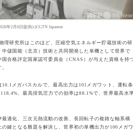
6日提供(c)CGTN Japanese
学院工程熱物理研究所はこのほど、圧縮空気エネルギー貯蔵技術の研
。中儲国能（北京）技術と共同開発した単機として世界で
国合格評定国家認可委員会（CNAS）が与えた資格を持
す。
0.1メガパスカルで、最高出力は101メガワット、運転
118.4%、最高排気圧力での効率は88.1%で、世界最高水
び最適化、三次元熱流動の改善、長回転子の複雑な軸系構
の鍵となる難題を解決し、世界初の単機出力が100メガ