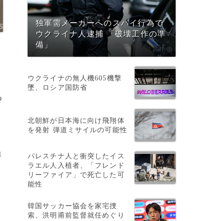
独軍需メーカーへのスパイ行為で
ウクライナ人逮捕 「破壊工作の準
備」
ウクライナの無人機605機撃
墜、ロシア国防省
つ
北朝鮮が日本海に向け飛翔体
を発射 弾道ミサイルの可能性
条
準
パレスチナ人と衝突したイス
ラエル人入植者、「フレンド
リーファイア」で死亡した可
能性
韓国サッカー協会を家宅捜
ワ
索、洪明甫前監督就任めぐり