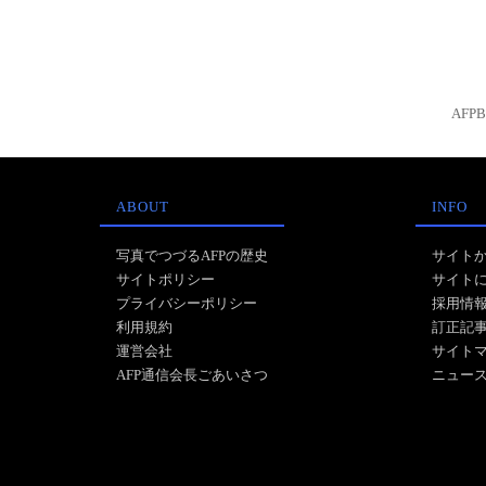
AFP
ABOUT
INFO
写真でつづるAFPの歴史
サイト
サイトポリシー
サイト
プライバシーポリシー
採用情
利用規約
訂正記
運営会社
サイト
AFP通信会長ごあいさつ
ニュー