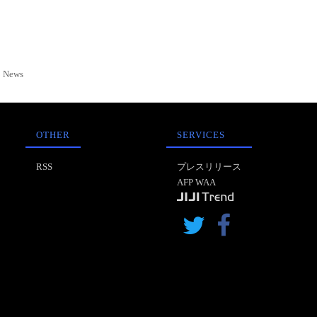
News
OTHER
SERVICES
RSS
プレスリリース
AFP WAA