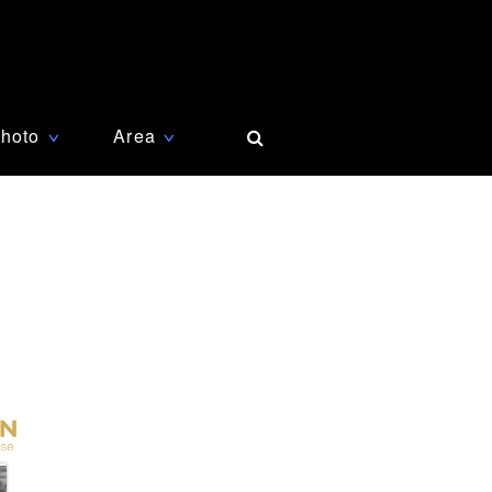
hoto
Area
∨
∨