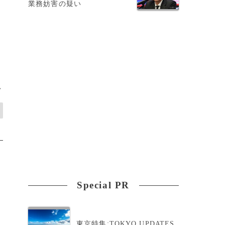
業務妨害の疑い
>
Special PR
東京特集:TOKYO UPDATES