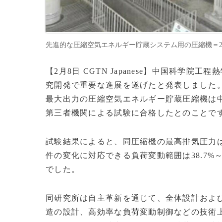
先進的な圧縮空気エネルギー貯蔵システム用の圧縮機＝2026年2月
【2月8日 CGTN Japanese】中国科
究開発で重要な進展を遂げたと発表しました
最大出力の圧縮空気エネルギー貯蔵圧縮機は中
第三者機関による試験に合格したとのことで
試験結果によると、同圧縮機の最高排気圧力は1
件の変化に対応できる負荷変動範囲は38.7%～
でした。
同研究所は自主革新を通じて、全体設計およ
造の設計、高効率な負荷変動制御などの技術上