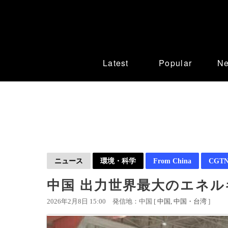
Latest
Popular
N
ニュース
環境・科学
From China
CGTN 
中国 出力世界最大のエネ
2026年2月8日 15:00
発信地：中国 [
中国
中国・台湾
]