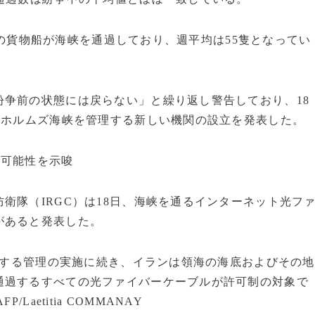
3隻の貨物船が海峡を通過しており、週平均は55隻となってい
争前の状態には戻らない」と繰り返し警告しており、18
がホルムズ海峡を管理する新しい機関の設立を発表した。
る可能性を示唆
衛隊（IRGC）は18日、海峡を通るインターネット光フ
があると発表した。
に対する管理の実施に続き、イランは領海の海底およびその地
通過するすべての光ファイバーケーブルが許可制の対象で
aetitia COMMANAY