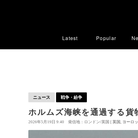
Latest
Popular
N
ニュース
戦争・紛争
ホルムズ海峡を通過する貨
2026年5月19日 9:40
発信地：ロンドン/英国 [
英国
ヨーロ