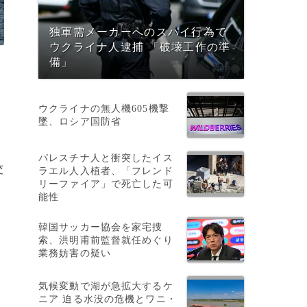
独軍需メーカーへのスパイ行為で
ウクライナ人逮捕 「破壊工作の準
備」
ウクライナの無人機605機撃
墜、ロシア国防省
パレスチナ人と衝突したイス
交
ラエル人入植者、「フレンド
リーファイア」で死亡した可
能性
韓国サッカー協会を家宅捜
索、洪明甫前監督就任めぐり
業務妨害の疑い
気候変動で湖が急拡大するケ
の
ニア 迫る水没の危機とワニ・