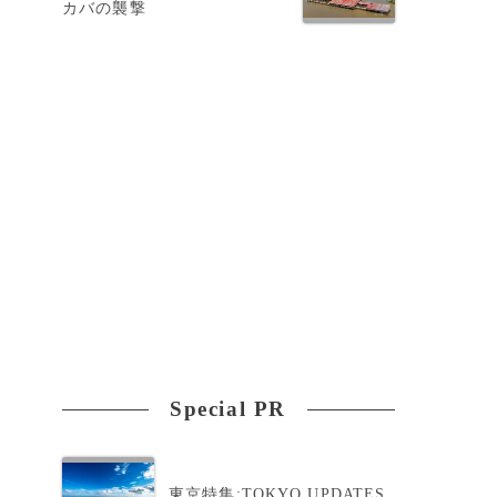
カバの襲撃
ァ
Special PR
東京特集:TOKYO UPDATES