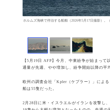
ホルムズ海峡で停泊する船舶（2026年5月17日撮影）。（
【5月19日 AFP】今月、中東紛争が始ま
通量が先週、やや増加し、紛争開始以降の平
欧州の調査会社「Kpler（ケプラー）」によ
船は55隻だった。
2月28日に米・イスラエルがイランを攻撃し
19隻から大幅な増加となったものの、先週の