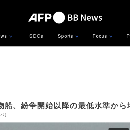
ews
SDGs
Sports
Focus
P
∨
∨
∨
物船、紛争開始以降の最低水準から
ッパ
]