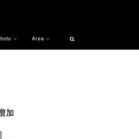
hoto
Area
∨
∨
増加