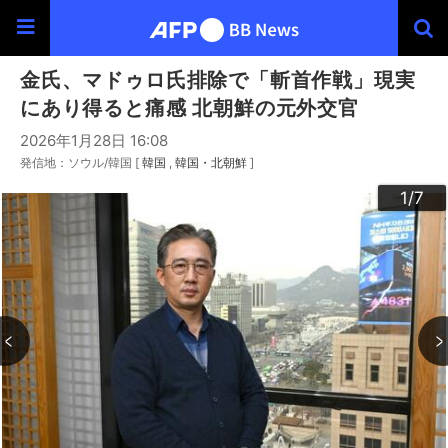
金氏、マドゥロ氏排除で「斬首作戦」現実
にあり得ると痛感 北朝鮮の元外交官
2026年1月28日 16:08
発信地：ソウル/韓国 [
韓国
韓国・北朝鮮
]
3
4
6
2
5
7
1
/7
/7
/7
/7
/7
/7
/7