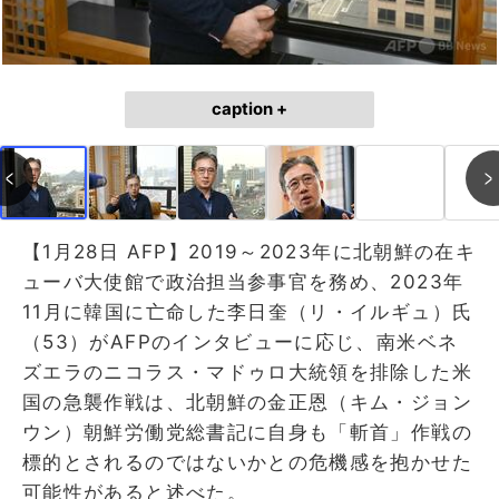
caption +
【1月28日 AFP】2019～2023年に北朝鮮の在キ
ューバ大使館で政治担当参事官を務め、2023年
11月に韓国に亡命した李日奎（リ・イルギュ）氏
（53）がAFPのインタビューに応じ、南米ベネ
ズエラのニコラス・マドゥロ大統領を排除した米
国の急襲作戦は、北朝鮮の金正恩（キム・ジョン
ウン）朝鮮労働党総書記に自身も「斬首」作戦の
標的とされるのではないかとの危機感を抱かせた
可能性があると述べた。