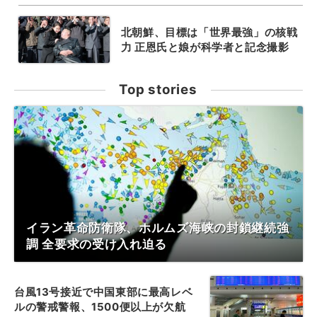
北朝鮮、目標は「世界最強」の核戦
力 正恩氏と娘が科学者と記念撮影
Top stories
イラン革命防衛隊、ホルムズ海峡の封鎖継続強
調 全要求の受け入れ迫る
台風13号接近で中国東部に最高レベ
ルの警戒警報、1500便以上が欠航