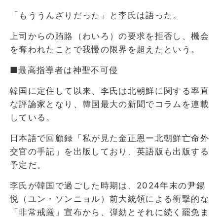
「もううんざりだった」と李氏は語った。
上司からの賄賂（わいろ）の要求を拒否し、機会
を奪われたことで我慢の限界を超えたという。
■最高指導者は神聖不可侵
韓国に定住して以来、李氏は北朝鮮に関する率直
な評論家となり、韓国最大の新聞でコラムを連載
している。
日本語で回顧録「私が見た金正恩ー北朝鮮亡命外
交官の手記」を出版しており、英語版も出版する
予定だ。
李氏が韓国で過ごした時期は、2024年末の尹錫
悦（ユン・ソンニョル）前大統領による衝撃的な
「非常戒厳」宣布から、弾劾とそれに続く罷免ま