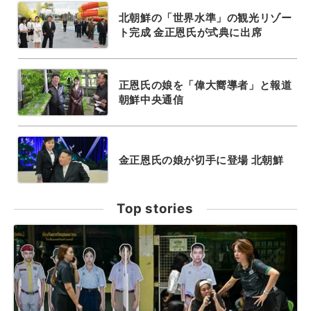
北朝鮮の「世界水準」の観光リゾー
ト完成 金正恩氏が式典に出席
正恩氏の娘を「偉大嚮導者」と報道
朝鮮中央通信
金正恩氏の娘が切手に登場 北朝鮮
Top stories