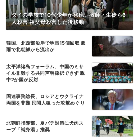
タイの学校で10代少年が発砲、教師・生徒ら6
人殺害 祖父母殺害した後移動
韓国、北西部沿岸で地雷15個回収 豪
雨で北朝鮮から流出か
太平洋諸島フォーラム、中国のミサ
イル非難する共同声明採択できず 親
中2か国が反対
国連事務総長、ロシアとウクライナ
両国を非難 民間人狙った攻撃めぐり
北朝鮮指導部、夏バテ対策に犬肉ス
ープ「補身湯」推奨