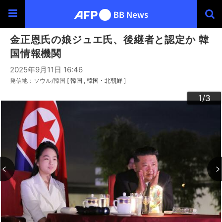
金正恩氏の娘ジュエ氏、後継者と認定か 韓
国情報機関
2025年9月11日 16:46
発信地：ソウル/韓国 [
韓国
韓国・北朝鮮
]
3
2
1
/3
/3
/3