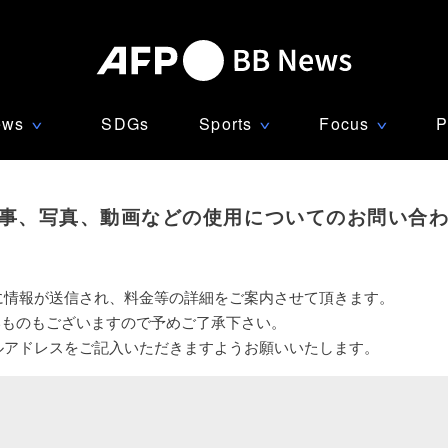
ews
SDGs
Sports
Focus
P
∨
∨
∨
事、写真、動画などの使用についてのお問い合
に情報が送信され、料金等の詳細をご案内させて頂きます。
いものもございますので予めご了承下さい。
ルアドレスをご記入いただきますようお願いいたします。