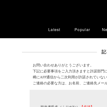
Latest
Popular
N
記
お問い合わせありがとうございます。
下記に必要事項をご入力頂きますと許諾部門
稀にAFP通信から二次利用が許諾されていな
ご連絡の必要な方は、お名前、ご連絡先メー