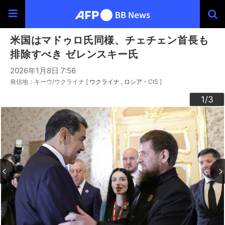
米国はマドゥロ氏同様、チェチェン首長も
排除すべき ゼレンスキー氏
2026年1月8日 7:56
発信地：キーウ/ウクライナ [
ウクライナ
ロシア・CIS
]
3
2
1
/3
/3
/3