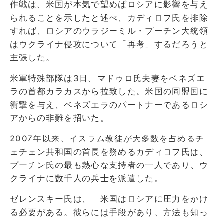
作戦は、米国が本気で望めばロシアに影響を与え
られることを示したと述べ、カディロフ氏を排除
すれば、ロシアのウラジーミル・プーチン大統領
はウクライナ侵攻について「再考」するだろうと
主張した。
米軍特殊部隊は3日、マドゥロ氏夫妻をベネズエ
ラの首都カラカスから拉致した。米国の同盟国に
衝撃を与え、ベネズエラのパートナーであるロシ
アからの非難を招いた。
2007年以来、イスラム教徒が大多数を占めるチ
ェチェン共和国の首長を務めるカディロフ氏は、
プーチン氏の最も熱心な支持者の一人であり、ウ
クライナに数千人の兵士を派遣した。
ゼレンスキー氏は、「米国はロシアに圧力をかけ
る必要がある。彼らには手段があり、方法も知っ