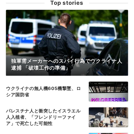
Top stories
独軍需メーカーへのスパイ行為でウクライナ人
逮捕 「破壊工作の準備」
ウクライナの無人機605機撃墜、ロ
シア国防省
パレスチナ人と衝突したイスラエル
人入植者、「フレンドリーファイ
ア」で死亡した可能性