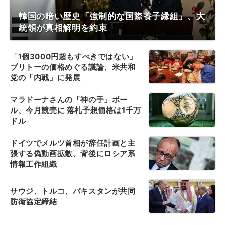
韓国の暗い歴史「強制的な国際養子縁組」、大
統領が真相解明を約束
「1個3000円超もすべきではない」
ブリトーの価格めぐる議論、米共和
党の「内戦」に発展
マラドーナさんの「神の手」ボー
ル、今月競売に 落札予想価格は1千万
ドル
ドイツでメルツ首相が辞任計画と主
張する偽動画拡散、背後にロシア系
情報工作組織
サウジ、トルコ、パキスタンが共同
防衛協定締結