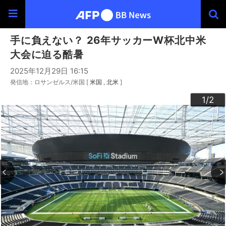
手に負えない？ 26年サッカーW杯北中米
大会に迫る酷暑
2025年12月29日 16:15
発信地：ロサンゼルス/米国 [
米国
北米
]
2
1
/2
/2