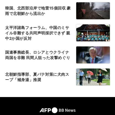
韓国、北西部沿岸で地雷15個回収 豪
雨で北朝鮮から流出か
太平洋諸島フォーラム、中国のミサ
イル非難する共同声明採択できず 親
中2か国が反対
国連事務総長、ロシアとウクライナ
両国を非難 民間人狙った攻撃めぐり
北朝鮮指導部、夏バテ対策に犬肉ス
ープ「補身湯」推奨