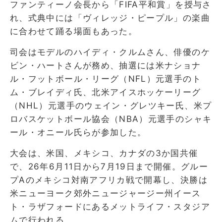
ファンティーノ会長から「FIFA平和賞」を授与さ
れ、式典中には「ヴィレッジ・ピープル」の楽曲
に合わせて踊る場面もあった。
司会はモデルのハイディ・クルムさん、俳優のケ
ビン・ハートさんが務め、抽選には米ナショナ
ル・フットボール・リーグ（NFL）元選手のト
ム・ブレイディ氏、北米アイスホッケーリーグ
（NHL）元選手のウェイン・グレツキー氏、米プ
ロバスケットボール協会（NBA）元選手のシャキ
ール・オニール氏らが参加した。
大会は、米国、メキシコ、カナダの3か国共催
で、26年6月11日から7月19日まで開催。グルー
プAのメキシコ対南アフリカ戦で開幕し、決勝は
米ニューヨーク郊外ニュージャージー州イース
ト・ラザフォードにあるメットライフ・スタジア
ムで行われる。