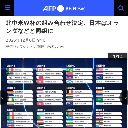
北中米W杯の組み合わせ決定、日本はオラ
ンダなどと同組に
2025年12月6日 9:10
発信地：ワシントン/米国 [
米国
北米
]
10
3
4
6
9
2
5
7
8
1
/10
/10
/10
/10
/10
/10
/10
/10
/10
/10