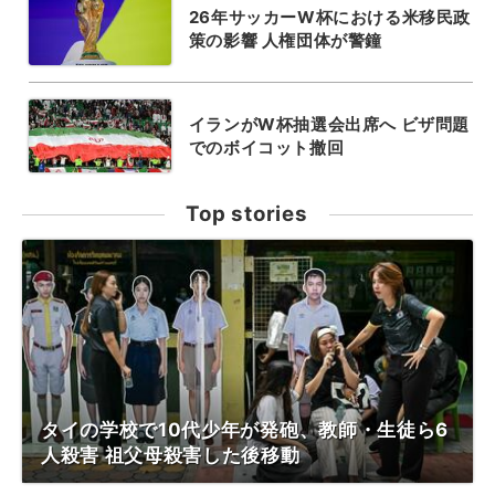
26年サッカーW杯における米移民政
策の影響 人権団体が警鐘
イランがW杯抽選会出席へ ビザ問題
でのボイコット撤回
Top stories
タイの学校で10代少年が発砲、教師・生徒ら6
人殺害 祖父母殺害した後移動