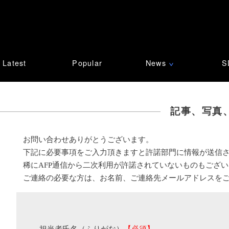
Latest
Popular
News
S
∨
記事、写真
お問い合わせありがとうございます。
下記に必要事項をご入力頂きますと許諾部門に情報が送信
稀にAFP通信から二次利用が許諾されていないものもござ
ご連絡の必要な方は、お名前、ご連絡先メールアドレスを