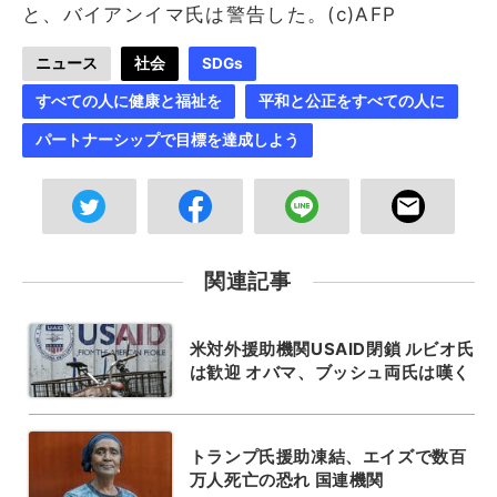
と、バイアンイマ氏は警告した。(c)AFP
ニュース
社会
SDGs
すべての人に健康と福祉を
平和と公正をすべての人に
パートナーシップで目標を達成しよう
関連記事
米対外援助機関USAID閉鎖 ルビオ氏
は歓迎 オバマ、ブッシュ両氏は嘆く
トランプ氏援助凍結、エイズで数百
万人死亡の恐れ 国連機関