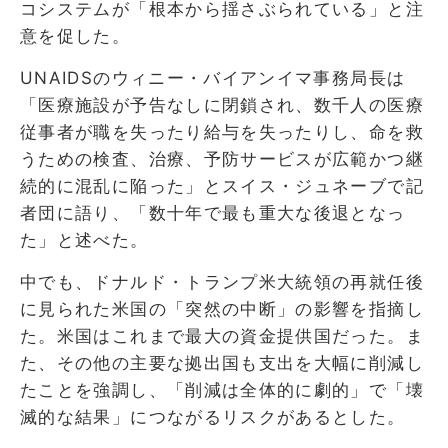
コシステムが「根本から揺さぶられている」と注
意を促した。
UNAIDSのウィニー・バイアンイマ事務局長は
「医療施設が予告なしに閉鎖され、数千人の医療
従事者が職を失ったり給与を失ったりし、命を救
うための検査、治療、予防サービスが広範かつ継
続的に混乱に陥った」とスイス・ジュネーブで記
者団に語り、「数十年で最も重大な後退となっ
た」と述べた。
中でも、ドナルド・トランプ米大統領の再就任後
に見られた米国の「突然の中断」の影響を指摘し
た。米国はこれまで最大の資金提供国だった。ま
た、その他の主要な拠出国も支出を大幅に削減し
たことを強調し、「削減は全体的に劇的」で「壊
滅的な結果」につながるリスクがあるとした。