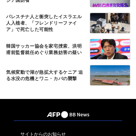
シア国防省
パレスチナ人と衝突したイスラエル
人入植者、「フレンドリーファイ
ア」で死亡した可能性
韓国サッカー協会を家宅捜索、洪明
甫前監督就任めぐり業務妨害の疑い
気候変動で湖が急拡大するケニア 迫
る水没の危機とワニ・カバの襲撃
サイトからのお知らせ