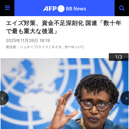
エイズ対策、資金不足深刻化 国連「数十年
で最も重大な後退」
2025年11月26日 18:19
発信地：ジュネーブ/スイス [
スイス
ヨーロッパ
]
3
2
1
/3
/3
/3