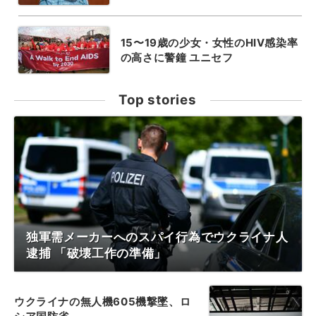
15〜19歳の少女・女性のHIV感染率
の高さに警鐘 ユニセフ
Top stories
独軍需メーカーへのスパイ行為でウクライナ人
逮捕 「破壊工作の準備」
ウクライナの無人機605機撃墜、ロ