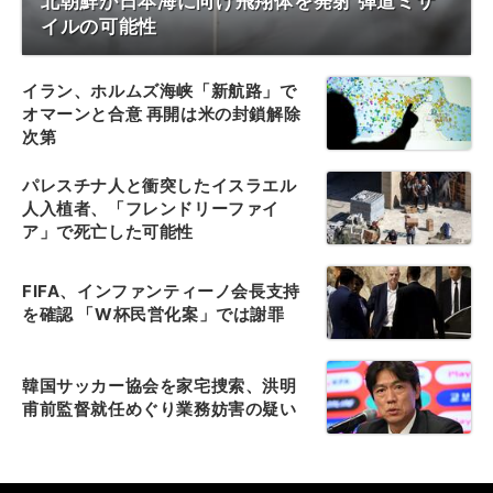
北朝鮮が日本海に向け飛翔体を発射 弾道ミサ
イルの可能性
イラン、ホルムズ海峡「新航路」で
オマーンと合意 再開は米の封鎖解除
次第
パレスチナ人と衝突したイスラエル
人入植者、「フレンドリーファイ
ア」で死亡した可能性
FIFA、インファンティーノ会長支持
を確認 「W杯民営化案」では謝罪
韓国サッカー協会を家宅捜索、洪明
甫前監督就任めぐり業務妨害の疑い