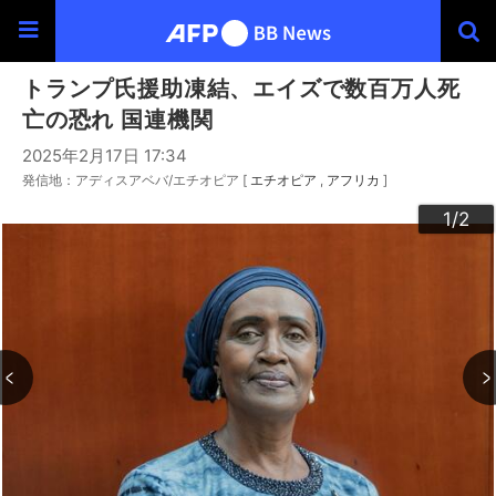
トランプ氏援助凍結、エイズで数百万人死
亡の恐れ 国連機関
2025年2月17日 17:34
発信地：アディスアベバ/エチオピア [
エチオピア
アフリカ
]
2
1
/2
/2