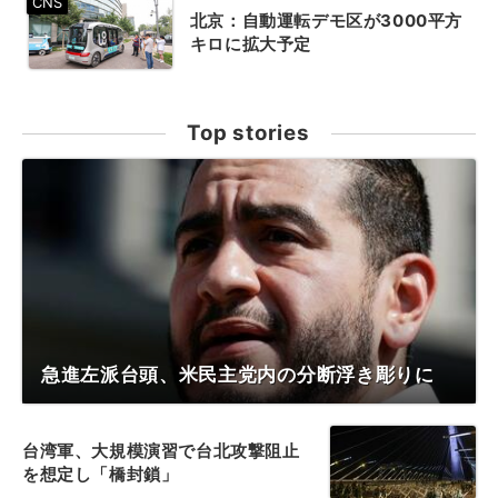
北京：自動運転デモ区が3000平方
キロに拡大予定
Top stories
急進左派台頭、米民主党内の分断浮き彫りに
台湾軍、大規模演習で台北攻撃阻止
を想定し「橋封鎖」