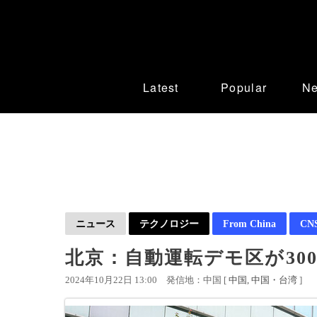
Latest
Popular
N
ニュース
テクノロジー
From China
CN
北京：自動運転デモ区が30
2024年10月22日 13:00
発信地：中国 [
中国
中国・台湾
]