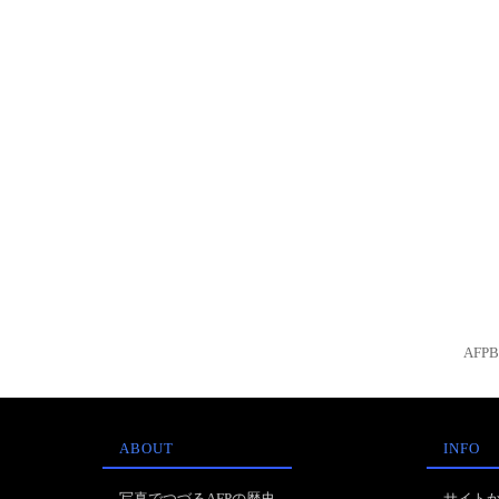
AFP
ABOUT
INFO
写真でつづるAFPの歴史
サイト