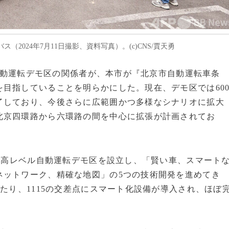
024年7月11日撮影、資料写真）。(c)CNS/賈天勇
ル自動運転デモ区の関係者が、本市が『北京市自動運転車条
目指していることを明らかにした。現在、デモ区では60
了しており、今後さらに広範囲かつ多様なシナリオに拡大
北京四環路から六環路の間を中心に拡張が計画されてお
の高レベル自動運転デモ区を設立し、「賢い車、スマート
ネットワーク、精確な地図」の5つの技術開発を進めてき
たり、1115の交差点にスマート化設備が導入され、ほぼ