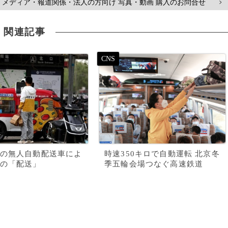
メディア・報道関係・法人の方向け 写真・動画 購入のお問合せ
>
関連記事
の無人自動配送車によ
時速350キロで自動運転 北京冬
の「配送」
季五輪会場つなぐ高速鉄道