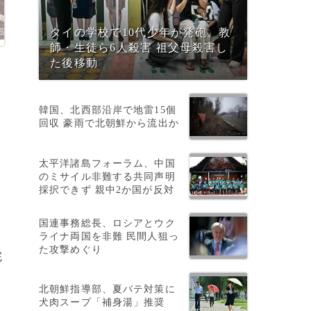
タイの学校で10代少年が発砲、教
師・生徒ら6人殺害 祖父母殺害し
た後移動
韓国、北西部沿岸で地雷15個
0
回収 豪雨で北朝鮮から流出か
太平洋諸島フォーラム、中国
のミサイル非難する共同声明
採択できず 親中2か国が反対
な
国連事務総長、ロシアとウク
ライナ両国を非難 民間人狙っ
た攻撃めぐり
完
北朝鮮指導部、夏バテ対策に
犬肉スープ「補身湯」推奨