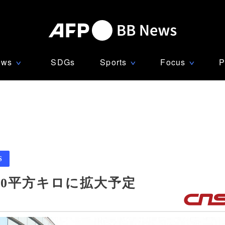
ews
SDGs
Sports
Focus
P
∨
∨
∨
S
00平方キロに拡大予定