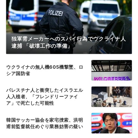
独軍需メーカーへのスパイ行為でウクライナ人
逮捕 「破壊工作の準備」
ウクライナの無人機605機撃墜、ロ
シア国防省
パレスチナ人と衝突したイスラエル
人入植者、「フレンドリーファイ
ア」で死亡した可能性
韓国サッカー協会を家宅捜索、洪明
甫前監督就任めぐり業務妨害の疑い