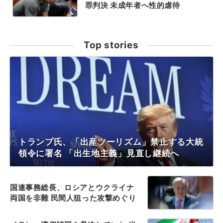
罪判決 未成年者へ性的虐待
Top stories
トランプ氏、「出産ツーリズム」禁止する大統
領令に署名 「出生地主義」見直し継続へ
国連事務総長、ロシアとウクライナ
両国を非難 民間人狙った攻撃めぐり