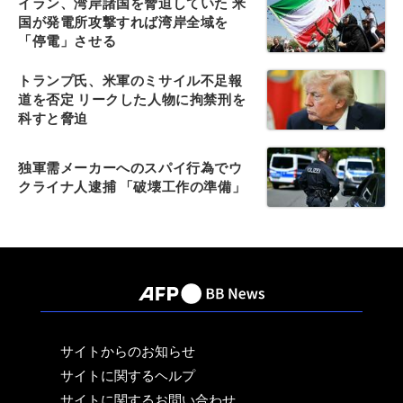
イラン、湾岸諸国を脅迫していた 米
国が発電所攻撃すれば湾岸全域を
「停電」させる
トランプ氏、米軍のミサイル不足報
道を否定 リークした人物に拘禁刑を
科すと脅迫
独軍需メーカーへのスパイ行為でウ
クライナ人逮捕 「破壊工作の準備」
サイトからのお知らせ
サイトに関するヘルプ
サイトに関するお問い合わせ