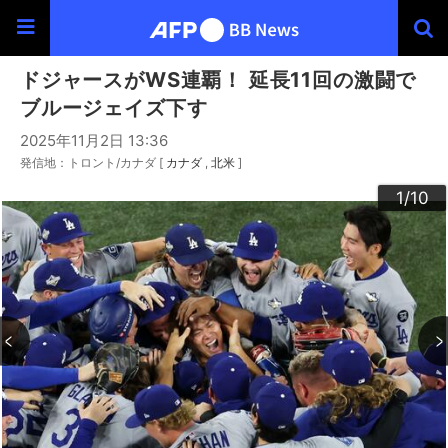
ドジャースがWS連覇！ 延長11回の激闘で
ブルージェイズ下す
2025年11月2日 13:36
発信地：トロント/カナダ [
カナダ
北米
]
10
3
4
6
9
2
5
7
8
1
/10
/10
/10
/10
/10
/10
/10
/10
/10
/10