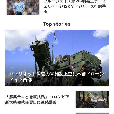
ブルージェイズがWS制覇王手、イ
ェサベージ12Kでドジャース打線手
玉
Top stories
パトリオット保管の軍施設上空に不審ドローン
ドイツ西部
「麻薬テロと徹底抗戦」 コロンビア
新大統領就任翌日に連続爆破