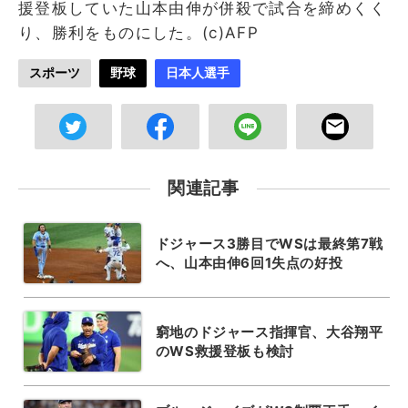
援登板していた山本由伸が併殺で試合を締めくく
り、勝利をものにした。(c)AFP
スポーツ
野球
日本人選手
関連記事
ドジャース3勝目でWSは最終第7戦
へ、山本由伸6回1失点の好投
窮地のドジャース指揮官、大谷翔平
のWS救援登板も検討