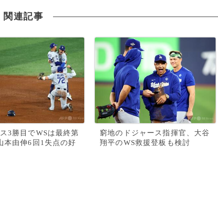
関連記事
ス3勝目でWSは最終第
窮地のドジャース指揮官、大谷
山本由伸6回1失点の好
翔平のWS救援登板も検討