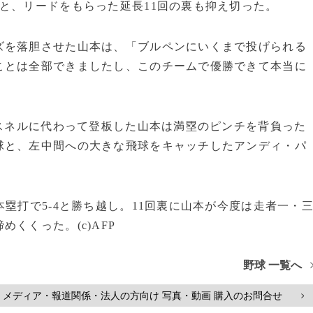
と、リードをもらった延長11回の裏も抑え切った。
ズを落胆させた山本は、「ブルペンにいくまで投げられる
ことは全部できましたし、このチームで優勝できて本当に
・スネルに代わって登板した山本は満塁のピンチを背負った
球と、左中間への大きな飛球をキャッチしたアンディ・パ
塁打で5‐4と勝ち越し。11回裏に山本が今度は走者一・
くくった。(c)AFP
野球 一覧へ
メディア・報道関係・法人の方向け 写真・動画 購入のお問合せ
>