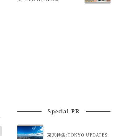
三
Special PR
>
東京特集:TOKYO UPDATES