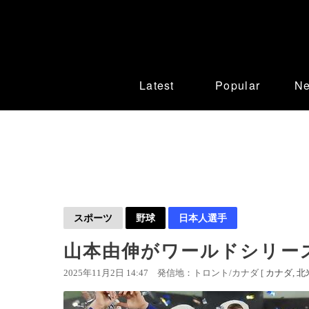
Latest
Popular
N
スポーツ
野球
日本人選手
山本由伸がワールドシリー
2025年11月2日 14:47
発信地：トロント/カナダ [
カナダ
北