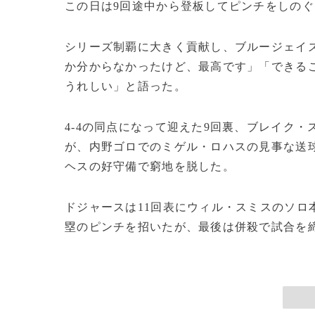
この日は9回途中から登板してピンチをしのぐ
シリーズ制覇に大きく貢献し、ブルージェイ
か分からなかったけど、最高です」「できる
うれしい」と語った。
4‐4の同点になって迎えた9回裏、ブレイク
が、内野ゴロでのミゲル・ロハスの見事な送
ヘスの好守備で窮地を脱した。
ドジャースは11回表にウィル・スミスのソロ本
塁のピンチを招いたが、最後は併殺で試合を締め