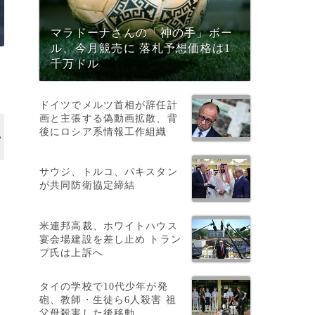
マラドーナさんの「神の手」ボー
ル、今月競売に 落札予想価格は1
千万ドル
ドイツでメルツ首相が辞任計
画と主張する偽動画拡散、背
後にロシア系情報工作組織
サウジ、トルコ、パキスタン
が共同防衛協定締結
米連邦高裁、ホワイトハウス
宴会場建設を差し止め トラン
プ氏は上訴へ
タイの学校で10代少年が発
砲、教師・生徒ら6人殺害 祖
父母殺害した後移動