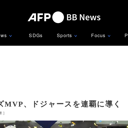
ews
SDGs
Sports
Focus
P
∨
∨
∨
ズMVP、ドジャースを連覇に導く
米
]