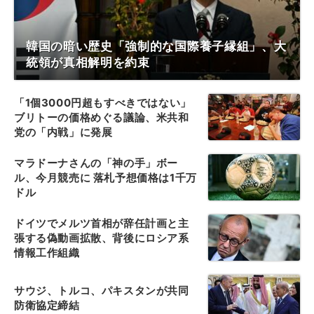
韓国の暗い歴史「強制的な国際養子縁組」、大
統領が真相解明を約束
「1個3000円超もすべきではない」
ブリトーの価格めぐる議論、米共和
党の「内戦」に発展
マラドーナさんの「神の手」ボー
ル、今月競売に 落札予想価格は1千万
ドル
ドイツでメルツ首相が辞任計画と主
張する偽動画拡散、背後にロシア系
情報工作組織
サウジ、トルコ、パキスタンが共同
防衛協定締結