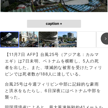
caption +
【11月7日 AFP】台風25号（アジア名：カルマ
エギ）は7日未明、ベトナムを横断し、5人の死
者を出した。また、壊滅的な被害を受けたフィリ
ピンでは死者数が188人に達している。
台風25号は今週フィリピン中部に記録的な豪雨
と洪水をもたらし、6日深夜にはベトナム中部を
襲った。
同国環境省によると、最大風速毎秒約41メートル