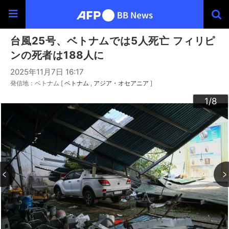
台風25号、ベトナムでは5人死亡 フィリピ
ンの死者は188人に
2025年11月7日 16:17
発信地：ベトナム [
ベトナム
アジア・オセアニア
]
3
4
6
2
5
7
8
1
/8
/8
/8
/8
/8
/8
/8
/8