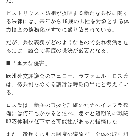
だ。
ピストリウス国防相が提唱する新たな兵役に関す
る法律には、来年から18歳の男性を対象とする体
力検査の義務化がすでに盛り込まれている。
だが、兵役義務がどのようなものであれ復活させ
るには、議会で再度の採決が必要となる。
■「重大な侵害」
欧州外交評議会のフェロー、ラファエル・ロス氏
は、徴兵制をめぐる議論は時期尚早だと考えてい
る。
ロス氏は、新兵の選抜と訓練のためのインフラ整
備には何年もかかると述べ、急ぐと短期的に戦闘
即応体制が低下する可能性があると指摘した。
また、徴兵くじ引き制度の議論が「全体の取り組