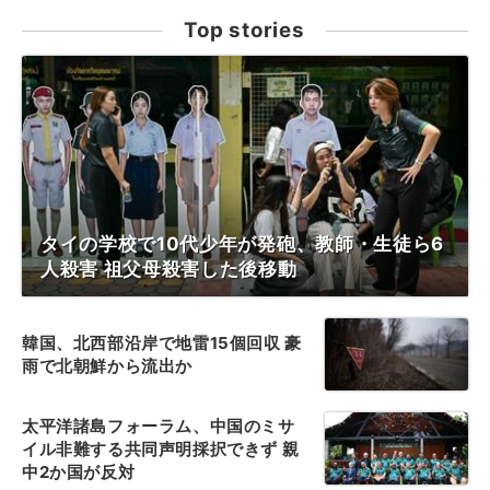
Top stories
タイの学校で10代少年が発砲、教師・生徒ら6
人殺害 祖父母殺害した後移動
韓国、北西部沿岸で地雷15個回収 豪
雨で北朝鮮から流出か
太平洋諸島フォーラム、中国のミサ
イル非難する共同声明採択できず 親
中2か国が反対