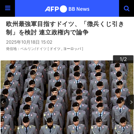
欧州最強軍目指すドイツ、「徴兵くじ引き
制」を検討 連立政権内で論争
2025年10月18日 15:02
発信地：ベルリン/ドイツ [
ドイツ
ヨーロッパ
]
2
1
/2
/2