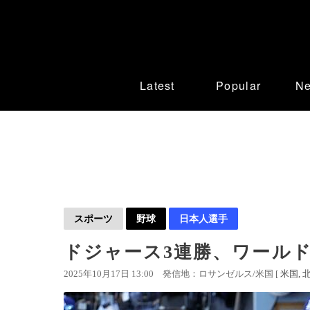
Latest
Popular
N
スポーツ
野球
日本人選手
ドジャース3連勝、ワール
2025年10月17日 13:00
発信地：ロサンゼルス/米国 [
米国