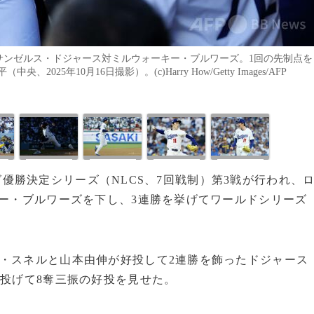
ロサンゼルス・ドジャース対ミルウォーキー・ブルワーズ。1回の先制点を
年10月16日撮影）。(c)Harry How/Getty Images/AFP
リーグ優勝決定シリーズ（NLCS、7回戦制）第3戦が行われ、
キー・ブルワーズを下し、3連勝を挙げてワールドシリーズ
・スネルと山本由伸が好投して2連勝を飾ったドジャース
を投げて8奪三振の好投を見せた。