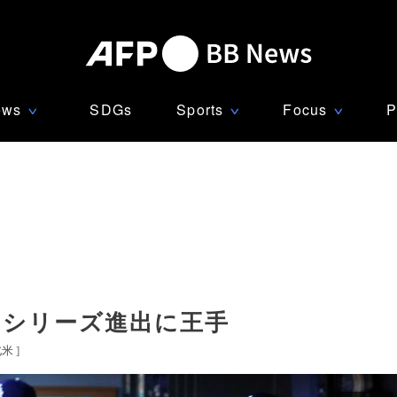
ews
SDGs
Sports
Focus
P
∨
∨
∨
ドシリーズ進出に王手
北米
]