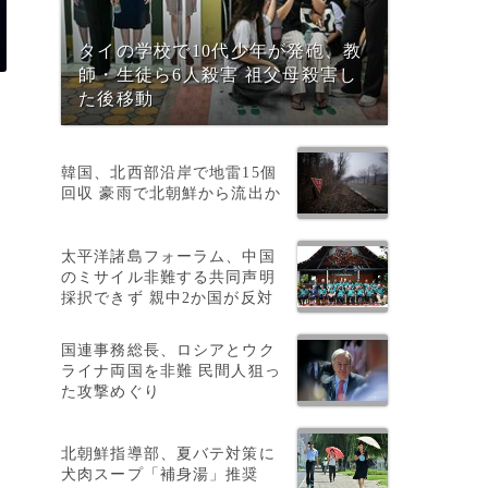
タイの学校で10代少年が発砲、教
師・生徒ら6人殺害 祖父母殺害し
た後移動
韓国、北西部沿岸で地雷15個
回収 豪雨で北朝鮮から流出か
太平洋諸島フォーラム、中国
のミサイル非難する共同声明
ロ
採択できず 親中2か国が反対
国連事務総長、ロシアとウク
ライナ両国を非難 民間人狙っ
た攻撃めぐり
北朝鮮指導部、夏バテ対策に
犬肉スープ「補身湯」推奨