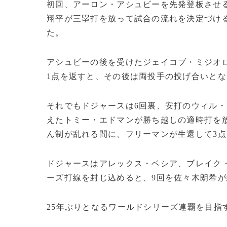
初回、アーロン・アシュビーを先発登板させ
翔平が三塁打を放って試合の流れを決定づけ
た。
アシュビーの後を受けたジェイコブ・ミジオ
1点を返すと、その後は両投手の投げ合いとな
それでもドジャースは6回裏、安打のウィル
えたトミー・エドマンが勝ち越しの適時打を
ん制が乱れる間に、フリーマンが生還して3
ドジャースはアレックス・ベシア、ブレイク
ーズ打線を封じ込めると、9回を佐々木朗希
25年ぶりとなるワールドシリーズ連覇を目指