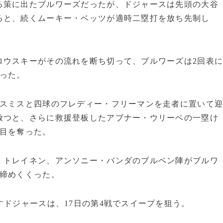
る策に出たブルワーズだったが、ドジャースは先頭の大谷
ると、続くムーキー・ベッツが適時二塁打を放ち先制し
ロウスキーがその流れを断ち切って、ブルワーズは2回表
った。
・スミスと四球のフレディー・フリーマンを走者に置いて
放つと、さらに救援登板したアブナー・ウリーベの一塁け
点目を奪った。
・トレイネン、アンソニー・バンダのブルペン陣がブルワ
が締めくくった。
すドジャースは、17日の第4戦でスイープを狙う。