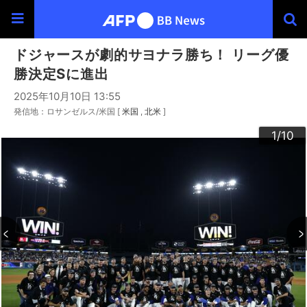
ドジャースが劇的サヨナラ勝ち！ リーグ優
勝決定Sに進出
2025年10月10日 13:55
発信地：ロサンゼルス/米国 [
米国
北米
]
10
3
4
6
9
2
5
7
8
1
/10
/10
/10
/10
/10
/10
/10
/10
/10
/10