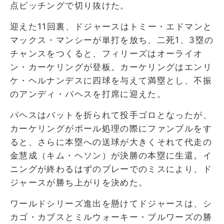
点ピッチングで切り抜けた。
迎えた11回裏、ドジャースはトミー・エドマンと
マックス・マンシーが単打を放ち、二死1、3塁の
チャンスをつくると、フィリーズはオーライオ
ン・カーケリングが登板。カーケリングはエンリ
ケ・ヘルナンデスに四球を与えて満塁とし、不振
のアンディ・パヘスを打席に迎えた。
パヘスはバットを折られて投手ゴロとなったが、
カーケリングがボール処理の際にファンブルをす
ると、さらに本塁への送球が大きくそれて代走の
金慧成（キム・ヘソン）が決勝の本塁に生還。イ
ニングが終わるはずのプレーでのミスにより、ド
ジャースが勝ち上がりを決めた。
ワールドシリーズ進出を懸けてドジャースは、シ
カゴ・カブスとミルウォーキー・ブルワーズの勝