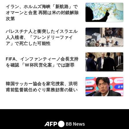
イラン、ホルムズ海峡「新航路」で
オマーンと合意 再開は米の封鎖解除
次第
パレスチナ人と衝突したイスラエル
人入植者、「フレンドリーファイ
ア」で死亡した可能性
FIFA、インファンティーノ会長支持
を確認 「W杯民営化案」では謝罪
韓国サッカー協会を家宅捜索、洪明
甫前監督就任めぐり業務妨害の疑い