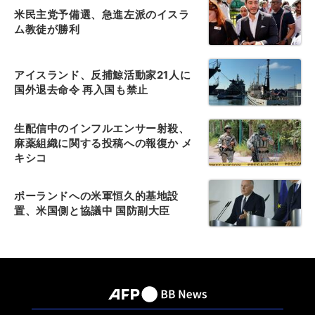
米民主党予備選、急進左派のイスラ
ム教徒が勝利
アイスランド、反捕鯨活動家21人に
国外退去命令 再入国も禁止
生配信中のインフルエンサー射殺、
麻薬組織に関する投稿への報復か メ
キシコ
ポーランドへの米軍恒久的基地設
置、米国側と協議中 国防副大臣