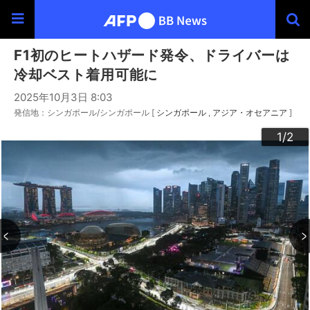
F1初のヒートハザード発令、ドライバーは
冷却ベスト着用可能に
2025年10月3日 8:03
発信地：シンガポール/シンガポール [
シンガポール
アジア・オセアニア
]
2
1
/2
/2