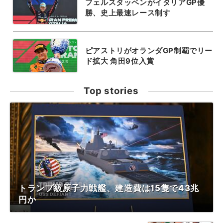
フェルスタッペンがイタリアGP優
勝、史上最速レース制す
ピアストリがオランダGP制覇でリー
ド拡大 角田9位入賞
Top stories
トランプ級原子力戦艦、建造費は15隻で43兆
円か