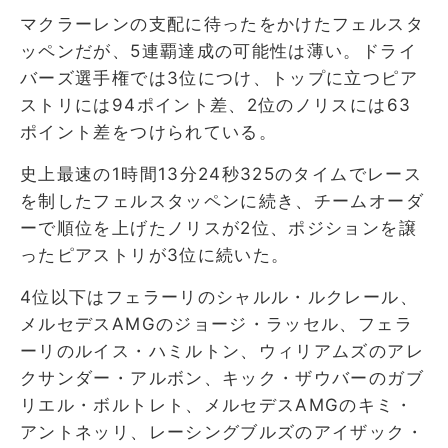
マクラーレンの支配に待ったをかけたフェルスタ
ッペンだが、5連覇達成の可能性は薄い。ドライ
バーズ選手権では3位につけ、トップに立つピア
ストリには94ポイント差、2位のノリスには63
ポイント差をつけられている。
史上最速の1時間13分24秒325のタイムでレース
を制したフェルスタッペンに続き、チームオーダ
ーで順位を上げたノリスが2位、ポジションを譲
ったピアストリが3位に続いた。
4位以下はフェラーリのシャルル・ルクレール、
メルセデスAMGのジョージ・ラッセル、フェラ
ーリのルイス・ハミルトン、ウィリアムズのアレ
クサンダー・アルボン、キック・ザウバーのガブ
リエル・ボルトレト、メルセデスAMGのキミ・
アントネッリ、レーシングブルズのアイザック・