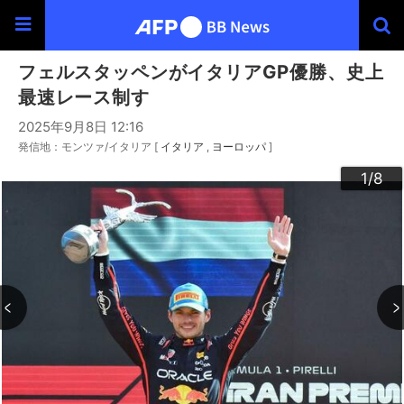
フェルスタッペンがイタリアGP優勝、史上
最速レース制す
2025年9月8日 12:16
発信地：モンツァ/イタリア [
イタリア
ヨーロッパ
]
3
4
6
2
5
7
8
1
/8
/8
/8
/8
/8
/8
/8
/8