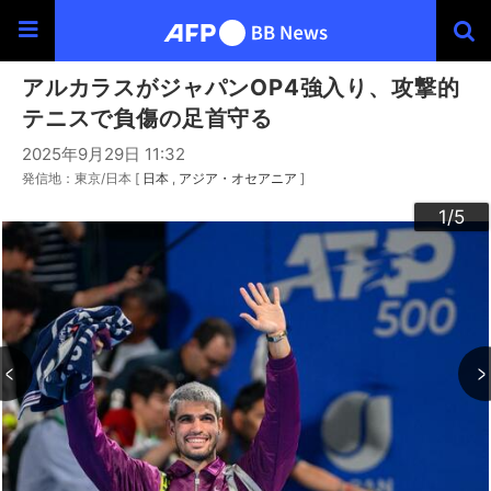
アルカラスがジャパンOP4強入り、攻撃的
テニスで負傷の足首守る
2025年9月29日 11:32
発信地：東京/日本 [
日本
アジア・オセアニア
]
3
4
2
5
1
/5
/5
/5
/5
/5